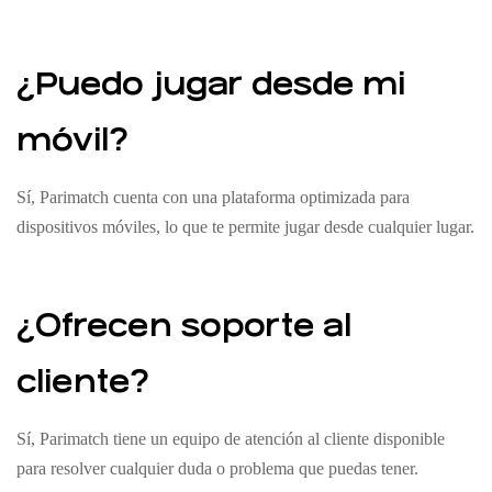
¿Puedo jugar desde mi
móvil?
Sí, Parimatch cuenta con una plataforma optimizada para
dispositivos móviles, lo que te permite jugar desde cualquier lugar.
¿Ofrecen soporte al
cliente?
Sí, Parimatch tiene un equipo de atención al cliente disponible
para resolver cualquier duda o problema que puedas tener.