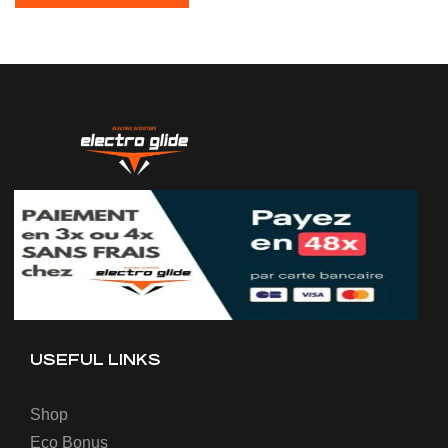
USEFUL LINKS
Shop
Eco Bonus