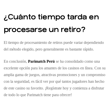
¿Cuánto tiempo tarda en
procesarse un retiro?
El tiempo de procesamiento de retiros puede variar dependiendo
del método elegido, pero generalmente es bastante rápido.
En conclusión,
Parimatch Perú
se ha consolidado como una
excelente opción para los amantes de los casinos en línea. Con su
amplia gama de juegos, atractivas promociones y un compromiso
con la seguridad, es fácil ver por qué tantos jugadores han hecho
de este casino su favorito. ¡Regístrate hoy y comienza a disfrutar
de todo lo que Parimatch tiene para ofrecer!