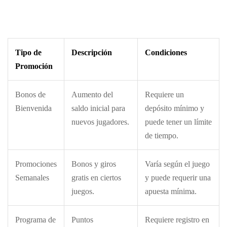
Tipo de
Descripción
Condiciones
Promoción
Bonos de
Aumento del
Requiere un
Bienvenida
saldo inicial para
depósito mínimo y
nuevos jugadores.
puede tener un límite
de tiempo.
Promociones
Bonos y giros
Varía según el juego
Semanales
gratis en ciertos
y puede requerir una
juegos.
apuesta mínima.
Programa de
Puntos
Requiere registro en