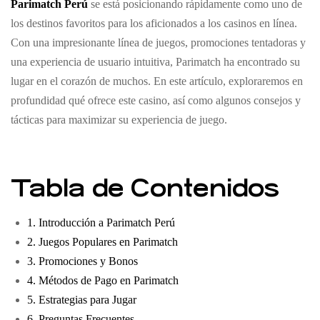
Parimatch Perú
se está posicionando rápidamente como uno de
los destinos favoritos para los aficionados a los casinos en línea.
Con una impresionante línea de juegos, promociones tentadoras y
una experiencia de usuario intuitiva, Parimatch ha encontrado su
lugar en el corazón de muchos. En este artículo, exploraremos en
profundidad qué ofrece este casino, así como algunos consejos y
tácticas para maximizar su experiencia de juego.
Tabla de Contenidos
1. Introducción a Parimatch Perú
2. Juegos Populares en Parimatch
3. Promociones y Bonos
4. Métodos de Pago en Parimatch
5. Estrategias para Jugar
6. Preguntas Frecuentes