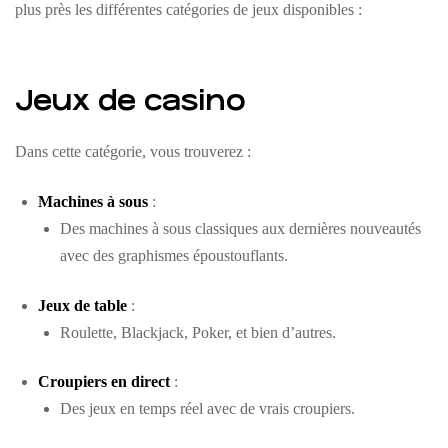
plus près les différentes catégories de jeux disponibles :
Jeux de casino
Dans cette catégorie, vous trouverez :
Machines à sous
:
Des machines à sous classiques aux dernières nouveautés
avec des graphismes époustouflants.
Jeux de table
:
Roulette, Blackjack, Poker, et bien d’autres.
Croupiers en direct
:
Des jeux en temps réel avec de vrais croupiers.