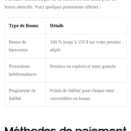
bonus attractifs. Voici quelques promotions offertes :
Type de Bonus
Détails
Bonus de
100 % jusqu’à 150 $ sur votre premier
bienvenue
dépôt
Promotions
Remises en espèces et tours gratuits
hebdomadaires
Programme de
Points de fidélité pour chaque mise
fidélité
convertibles en bonus