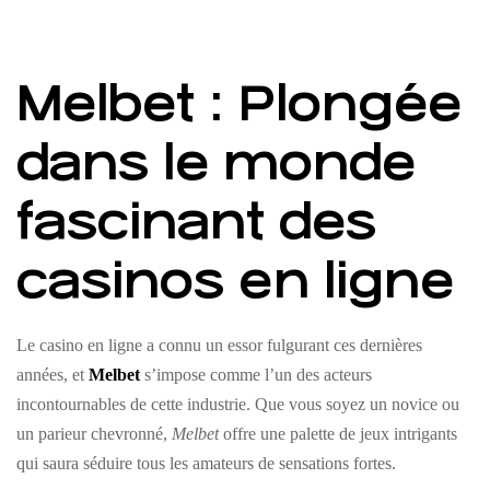
Melbet : Plongée
dans le monde
fascinant des
casinos en ligne
Le casino en ligne a connu un essor fulgurant ces dernières
années, et
Melbet
s’impose comme l’un des acteurs
incontournables de cette industrie. Que vous soyez un novice ou
un parieur chevronné,
Melbet
offre une palette de jeux intrigants
qui saura séduire tous les amateurs de sensations fortes.