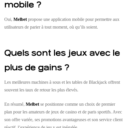
mobile ?
Oui,
Melbet
propose une application mobile pour permettre aux
utilisateurs de parier à tout moment, où qu’ils soient.
Quels sont les jeux avec le
plus de gains ?
Les meilleures machines à sous et les tables de Blackjack offrent
souvent les taux de retour les plus élevés.
En résumé,
Melbet
se positionne comme un choix de premier
plan pour les amateurs de jeux de casino et de paris sportifs. Avec
son offre variée, ses promotions avantageuses et son service client
réactif, l’expérience de jeu y est inégalée.