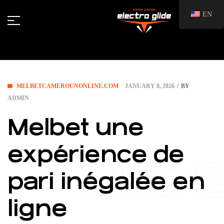
EN
MELBETCAMEROUNONLINE.COM
JANUARY 8, 2026
BY
ADMIN
Melbet une
expérience de
BLO
pari inégalée en
ligne