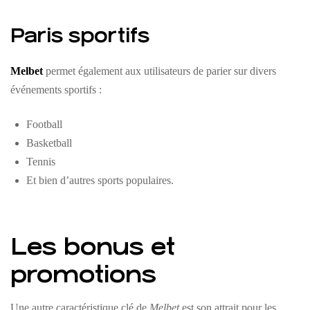
Paris sportifs
Melbet
permet également aux utilisateurs de parier sur divers
événements sportifs :
Football
Basketball
Tennis
Et bien d’autres sports populaires.
Les bonus et
promotions
Une autre caractéristique clé de
Melbet
est son attrait pour les