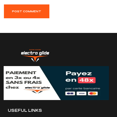
USEFUL LINKS