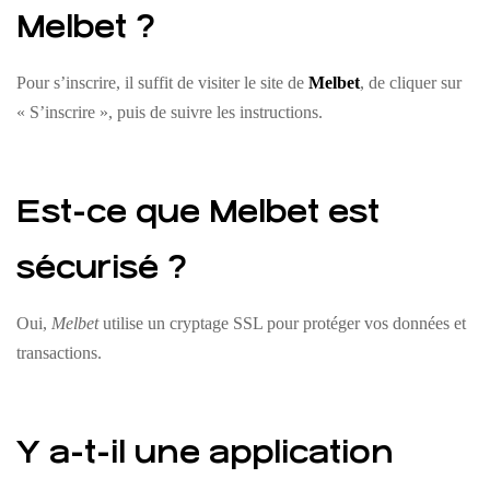
Melbet ?
Pour s’inscrire, il suffit de visiter le site de
Melbet
, de cliquer sur
« S’inscrire », puis de suivre les instructions.
Est-ce que Melbet est
sécurisé ?
Oui,
Melbet
utilise un cryptage SSL pour protéger vos données et
transactions.
Y a-t-il une application