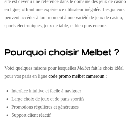
site est devenu une référence dans le domaine des jeux de casino
en ligne, offrant une expérience utilisateur inégalée. Les joueurs
peuvent accéder à tout moment à une variété de jeux de casino,
sports électroniques, jeux de table, et bien plus encore.
Pourquoi choisir Melbet ?
Voici quelques raisons pour lesquelles
Melbet
fait le choix idéal
pour vos paris en ligne
code promo melbet cameroun
:
Interface intuitive et facile à naviguer
Large choix de jeux et de paris sportifs
Promotions régulières et généreuses
Support client réactif