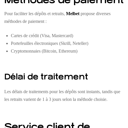
Méthodes de paiement
Pour faciliter les dépôts et retraits,
Melbet
propose diverses
méthodes de paiement :
Cartes de crédit (Visa, Mastercard)
Portefeuilles électroniques (Skrill, Neteller)
Cryptomonnaies (Bitcoin, Ethereum)
Délai de traitement
Les délais de traitements pour les dépôts sont instants, tandis que
les retraits varient de 1 à 3 jours selon la méthode choisie.
Service client de