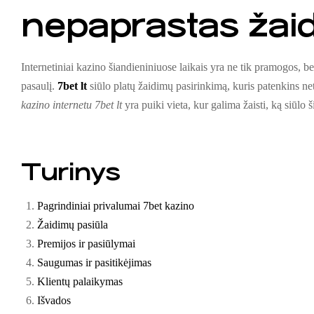
nepaprastas žaid
Internetiniai kazino šiandieniniuose laikais yra ne tik pramogos, bet 
pasaulį.
7bet lt
siūlo platų žaidimų pasirinkimą, kuris patenkins net
kazino internetu 7bet lt
yra puiki vieta, kur galima žaisti, ką siūlo 
Turinys
Pagrindiniai privalumai 7bet kazino
Žaidimų pasiūla
Premijos ir pasiūlymai
Saugumas ir pasitikėjimas
Klientų palaikymas
Išvados