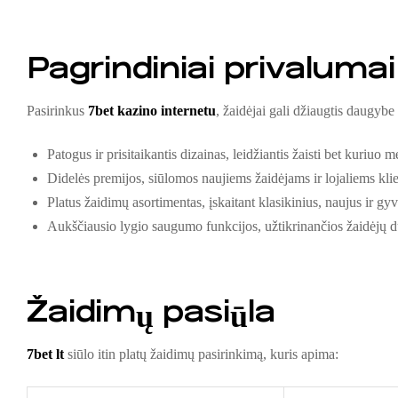
Pagrindiniai privalumai
Pasirinkus
7bet kazino internetu
, žaidėjai gali džiaugtis daugybe
Patogus ir prisitaikantis dizainas, leidžiantis žaisti bet kuriuo me
Didelės premijos, siūlomos naujiems žaidėjams ir lojaliems kli
Platus žaidimų asortimentas, įskaitant klasikinius, naujus ir g
Aukščiausio lygio saugumo funkcijos, užtikrinančios žaidėjų
Žaidimų pasiūla
7bet lt
siūlo itin platų žaidimų pasirinkimą, kuris apima: