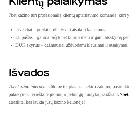
Klientų palaikymas
7bet kazino turi profesionalią klientų aptarnavimo komandą, kuri 
Live chat – greitai ir efektyviai atsako į klausimus.
El. paštas – galima rašyti bet kuriuo metu ir gauti atsakymą pe
DUK skyrius – dažniausiai užduodami klausimai ir atsakymai, p
Išvados
7bet kazino internetu
siūlo ne tik plataus spektro žaidimų pasirink
palaikymo. Jei ieškote įdomių ir pelningų nuotykių žaidžiant,
7bet.
atraskite, kas laukia jūsų kazino kelionėje!