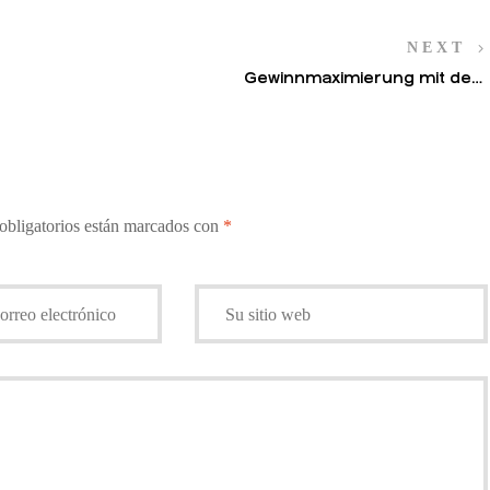
NEXT
Gewinnmaximierung mit dem
Slotbox Bonus erleben
obligatorios están marcados con
*