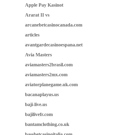
Apple Pay Kasinot
Ararat II vs
arcanebetcasinocanada.com
articles
avantgardecasinoespana.net
Avia Masters
aviamasters2brasil.com
aviamasters2mx.com
aviatorplanegame.uk.com
bacanaplayus.us
baji-live.us
bajilivefr.com
bantamclothing.co.uk
bassbetcasinoitalia.com