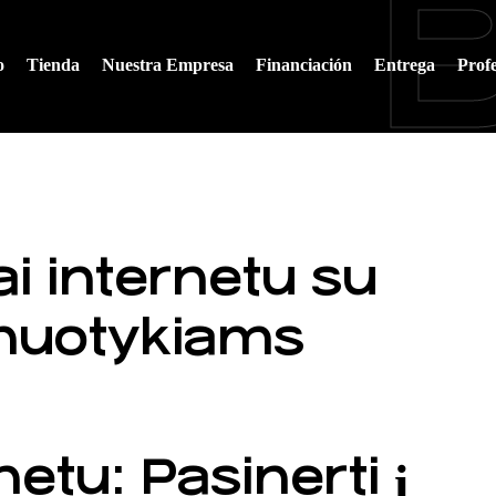
o
Tienda
Nuestra Empresa
Financiación
Entrega
Profe
Póngase En Contacto Con Nosotros
ai internetu su
 nuotykiams
etu: Pasinerti į