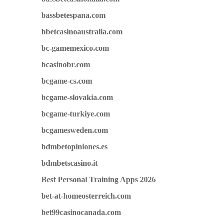
bassbetespana.com
bbetcasinoaustralia.com
bc-gamemexico.com
bcasinobr.com
bcgame-cs.com
bcgame-slovakia.com
bcgame-turkiye.com
bcgamesweden.com
bdmbetopiniones.es
bdmbetscasino.it
Best Personal Training Apps 2026
bet-at-homeosterreich.com
bet99casinocanada.com