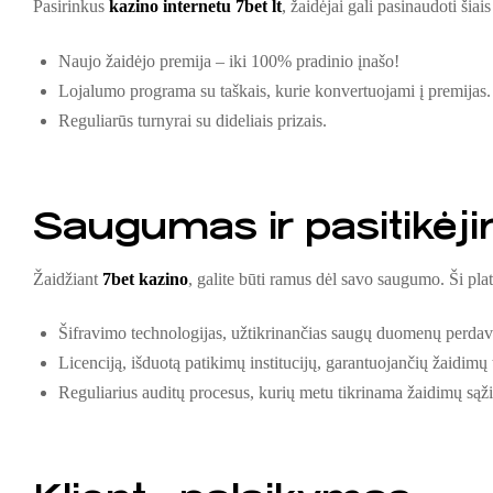
Pasirinkus
kazino internetu 7bet lt
, žaidėjai gali pasinaudoti šiai
Naujo žaidėjo premija – iki 100% pradinio įnašo!
Lojalumo programa su taškais, kurie konvertuojami į premijas.
Reguliarūs turnyrai su dideliais prizais.
Saugumas ir pasitikėj
Žaidžiant
7bet kazino
, galite būti ramus dėl savo saugumo. Ši pl
Šifravimo technologijas, užtikrinančias saugų duomenų perda
Licenciją, išduotą patikimų institucijų, garantuojančių žaidimų 
Reguliarius auditų procesus, kurių metu tikrinama žaidimų sąž