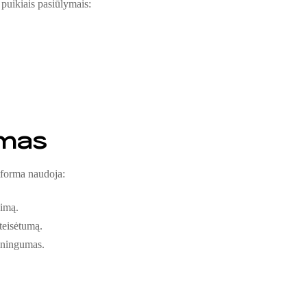
s puikiais pasiūlymais:
imas
atforma naudoja:
vimą.
teisėtumą.
iningumas.