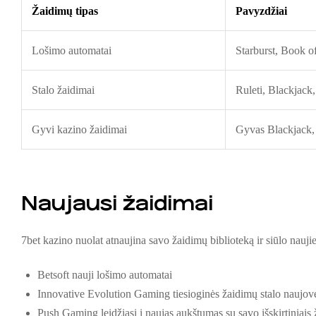
Žaidimų tipas
Pavyzdžiai
Lošimo automatai
Starburst, Book 
Stalo žaidimai
Ruleti, Blackjack,
Gyvi kazino žaidimai
Gyvas Blackjack,
Naujausi žaidimai
7bet kazino nuolat atnaujina savo žaidimų biblioteką ir siūlo nauji
Betsoft nauji lošimo automatai
Innovative Evolution Gaming tiesioginės žaidimų stalo naujov
Push Gaming leidžiasi į naujas aukštumas su savo išskirtiniais 