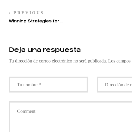
PREVIOUS
Winning Strategies for
Successful Betting at 7bet UK
Deja una respuesta
Tu dirección de correo electrónico no será publicada.
Los campos 