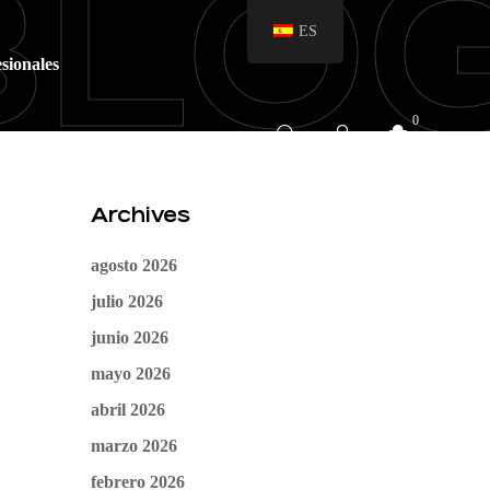
BLO
ES
sionales
0
Archives
agosto 2026
julio 2026
junio 2026
mayo 2026
abril 2026
marzo 2026
febrero 2026