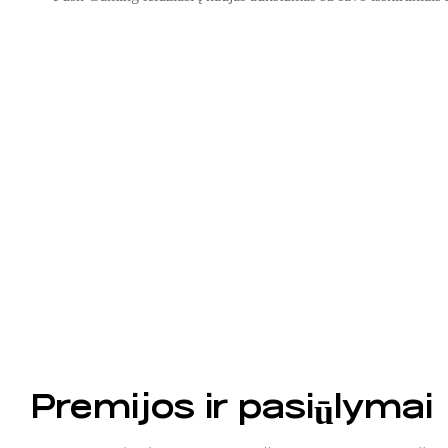
Premijos ir pasiūlymai