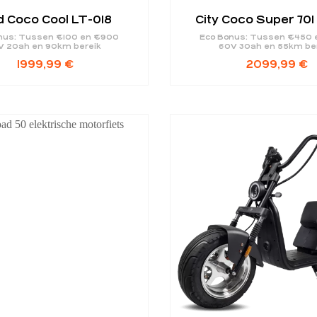
d Coco Cool LT-018
City Coco Super 701
nus: Tussen €100 en €900
Eco Bonus: Tussen €450 
V 20ah en 90km bereik
60V 30ah en 55km be
1999,99
€
2099,99
€