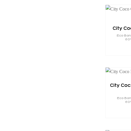
City C
Eco Bo
60
City Coc
Eco Bo
60