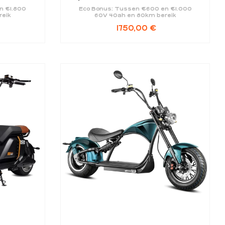
n €1.800
Eco Bonus: Tussen €600 en €1.000
reik
60V 40ah en 80km bereik
1750,00
€