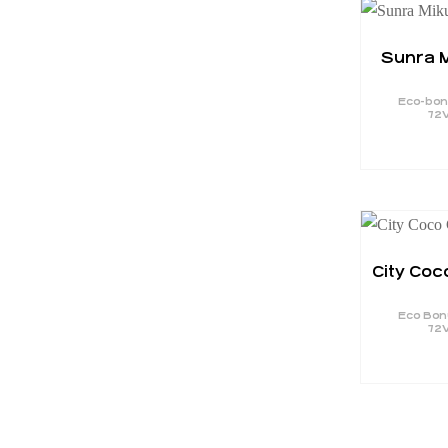
Sunra M
Eco-bon
72
City Coc
Eco Bon
72V