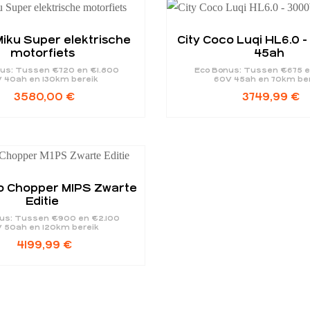
iku Super elektrische
City Coco Luqi HL6.0 
motorfiets
45ah
us: Tussen €720 en €1.800
Eco Bonus: Tussen €675 e
V 40ah en 130km bereik
60V 45ah en 70km be
3580,00
€
3749,99
€
o Chopper M1PS Zwarte
Editie
us: Tussen €900 en €2.100
 50ah en 120km bereik
4199,99
€