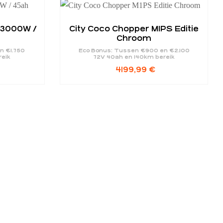
- 3000W /
City Coco Chopper M1PS Editie
Chroom
n €1.750
Eco Bonus: Tussen €900 en €2.100
reik
72V 40ah en 140km bereik
4199,99
€