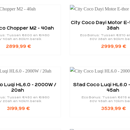
City Coco Dayi Motor E-
oco Chopper M2 - 40ah
38ah
nus: Tussen €600 en €1450
Eco Bonus: Tussen €570 e
V 40ah en 80km bereik
60V 38ah en 90km be
2899,99
€
2999,99
€
o Luqi HL6.0 - 2000W /
Stad Coco Luqi HL6.0 
20ah
45ah
nus: Tussen €450 en €1950
Eco Bonus: Tussen €675 
V 20ah en 40km bereik
60V 45ah en 70km be
3199,99
€
3539,99
€