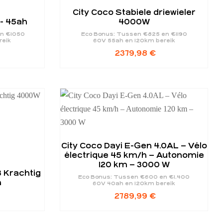
City Coco Stabiele driewieler
 - 45ah
4000W
en €1050
Eco Bonus: Tussen €825 en €1190
reik
60V 55ah en 120km bereik
2379,98
€
City Coco Dayi E-Gen 4.0AL – Vélo
électrique 45 km/h – Autonomie
120 km – 3000 W
 Krachtig
Eco Bonus: Tussen €600 en €1.400
h
60V 40ah en 120km bereik
2789,99
€