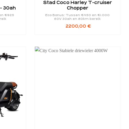
Stad Coco Harley T-cruiser
 - 30ah
Chopper
en €925
Eco Bonus: Tussen €450 en €1.000
reik
60V 30ah en 80km bereik
2200,00
€