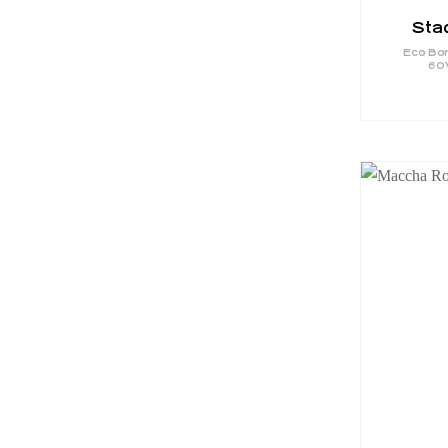
Sta
Eco Bo
60