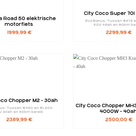
City Coco Super 701
 Road 50 elektrische
Eco Bonus: Tussen €675 
motorfiets
60V 45ah en 90km be
1999,99
€
2299,99
€
co Chopper M2 - 30ah
City Coco Chopper MH3
us: Tussen €450 en €1.200
4000W - 40a
V 30ah en 50km bereik
2389,99
€
2500,00
€