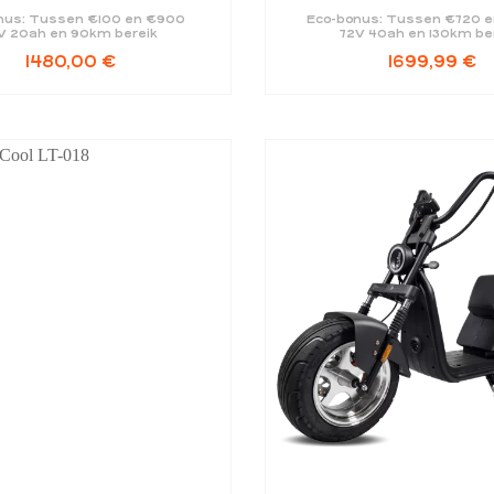
nus: Tussen €100 en €900
Eco-bonus: Tussen €720 e
V 20ah en 90km bereik
72V 40ah en 130km be
1480,00
€
1699,99
€