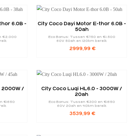
thor 6.0B -
City Coco Dayi Motor E-thor 6.0B -
50ah
n €2.000
Eco Bonus: Tussen €750 en €1.500
reik
60V 50ah en 120km bereik
2999,99
€
- 2000W /
City Coco Luqi HL6.0 - 3000W /
20ah
en €1650
Eco Bonus: Tussen €300 en €1650
reik
60V 20ah en 40km bereik
3539,99
€