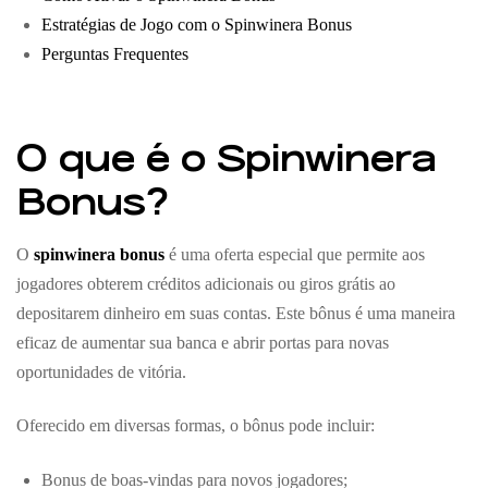
Estratégias de Jogo com o Spinwinera Bonus
Perguntas Frequentes
O que é o Spinwinera
Bonus?
O
spinwinera bonus
é uma oferta especial que permite aos
jogadores obterem créditos adicionais ou giros grátis ao
depositarem dinheiro em suas contas. Este bônus é uma maneira
eficaz de aumentar sua banca e abrir portas para novas
oportunidades de vitória.
Oferecido em diversas formas, o bônus pode incluir:
Bonus de boas-vindas para novos jogadores;