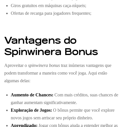
Giros gratuitos em máquinas caça-níqueis;
Ofertas de recarga para jogadores frequentes;
Vantagens do
Spinwinera Bonus
Aproveitar o
spinwinera bonus
traz inúmeras vantagens que
podem transformar a maneira como você joga. Aqui estão
algumas delas:
Aumento de Chances:
Com mais créditos, suas chances de
ganhar aumentam significativamente.
Exploração de Jogos:
O bônus permite que você explore
novos jogos sem arriscar seu próprio dinheiro.
Aprendizado:
Jogar com bônus ajuda a entender melhor as