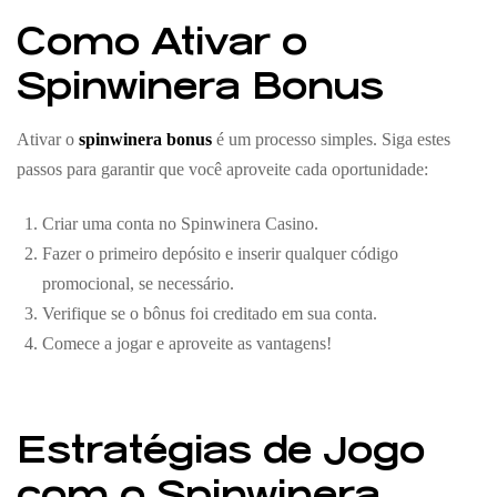
Como Ativar o
Spinwinera Bonus
Ativar o
spinwinera bonus
é um processo simples. Siga estes
passos para garantir que você aproveite cada oportunidade:
Criar uma conta no Spinwinera Casino.
Fazer o primeiro depósito e inserir qualquer código
promocional, se necessário.
Verifique se o bônus foi creditado em sua conta.
Comece a jogar e aproveite as vantagens!
Estratégias de Jogo
com o Spinwinera