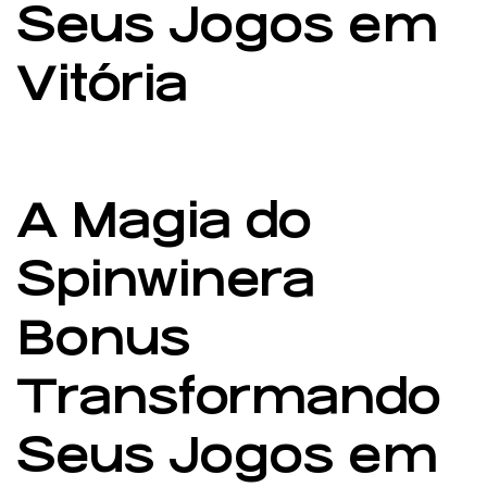
Seus Jogos em
Vitória
A Magia do
Spinwinera
Bonus
Transformando
Seus Jogos em