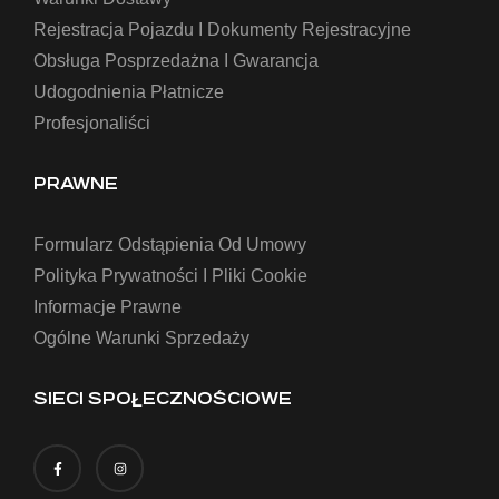
Rejestracja Pojazdu I Dokumenty Rejestracyjne
Obsługa Posprzedażna I Gwarancja
Udogodnienia Płatnicze
Profesjonaliści
PRAWNE
Formularz Odstąpienia Od Umowy
Polityka Prywatności I Pliki Cookie
Informacje Prawne
Ogólne Warunki Sprzedaży
SIECI SPOŁECZNOŚCIOWE