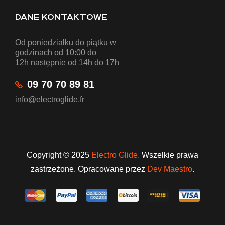
DANE KONTAKTOWE
Od poniedziałku do piątku w
godzinach od 10:00 do
12h następnie od 14h do 17h
09 70 70 89 81
info@electroglide.fr
Copyright © 2025
Electro Glide
.
Wszelkie prawa
zastrzeżone. Opracowane przez
Dev Maestro
.