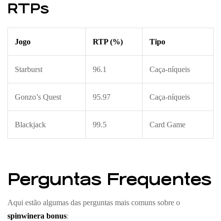
RTPs
Jogo
RTP (%)
Tipo
Starburst
96.1
Caça-níqueis
Gonzo’s Quest
95.97
Caça-níqueis
Blackjack
99.5
Card Game
Perguntas Frequentes
Aqui estão algumas das perguntas mais comuns sobre o
spinwinera bonus
: