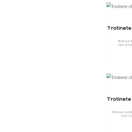
Trotinete
Bónus E
72V 20a
Trotinete
Bónus ecol
72V 5