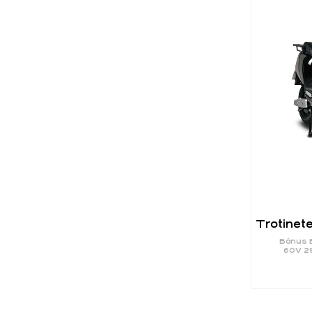
Trotinete
Bónus E
60V 2