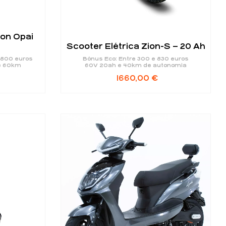
con Opai
Scooter Elétrica Zion-S – 20 Ah
 800 euros
Bónus Eco: Entre 300 e 830 euros
e 60km
60V 20ah e 40km de autonomia
1660,00
€