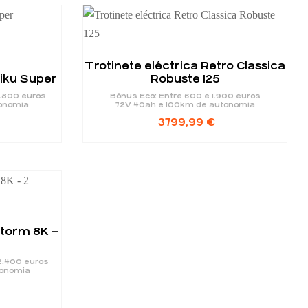
Trotinete eléctrica Retro Classica
Miku Super
Robuste 125
1.800 euros
Bónus Eco: Entre 600 e 1.900 euros
onomia
72V 40ah e 100km de autonomia
3799,99
€
Storm 8K –
2.400 euros
tonomia