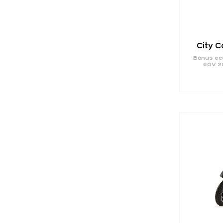
City 
Bónus eco
60V 2