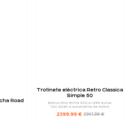
Trotinete eléctrica Retro Classica
Simple 50
ccha Road
Bónus Eco: Entre 300 e 1.395 euros
72V 20ah e autonomia de 60km
2399,99
€
3347,99
€