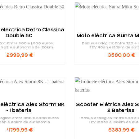
 eléctrica Retro Classica
Double 50
Moto eléctrica Sunra 
co: Entre 600 e 1.500 euros
Bónus ecológico: Entre 720 e 
h x2 e autonomia de 120km
72V 40ah e 130km de aut
2999,99
€
3580,00
€
 eléctrica Alex Storm 8K
Scooter Elétrica Alex 
- 1 bateria
2 Baterias
ógico: entre 900 e 2000 euros
Bónus ecológico: Entre 900 e 
0ah e 80km de autonomia
72V 100ah e 160km de au
4799,99
€
6383,99
€