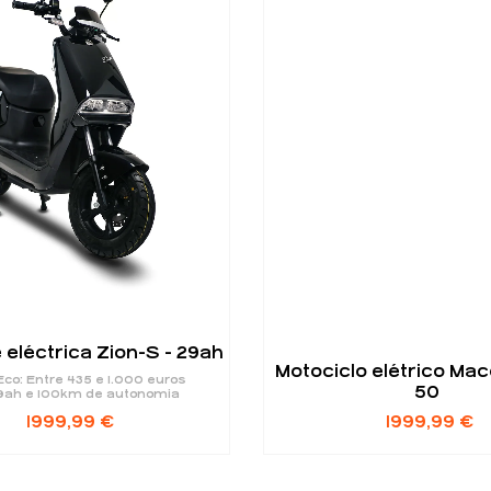
 eléctrica Zion-S - 29ah
Motociclo elétrico Ma
co: Entre 435 e 1.000 euros
50
9ah e 100km de autonomia
1999,99
€
1999,99
€