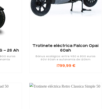
Trotinete eléctrica Falcon Opai
S – 26 Ah
60ah
 900 euros
Bónus ecológico: entre 450 e 800 euros
onomia
60V 60ah e autonomia de 120km
1799,99
€