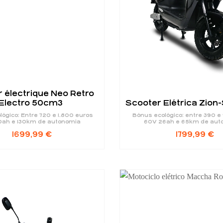
 électrique Neo Retro
Electro 50cm3
Scooter Elétrica Zion-
ógico: Entre 720 e 1.800 euros
Bónus ecológico: entre 390 e
0ah e 130km de autonomia
60V 26ah e 65km de aut
1699,99
€
1799,99
€