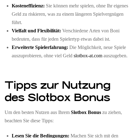
Kosteneffizienz:
Sie können mehr spielen, ohne Ihr eigenes
Geld zu riskieren, was zu einem längeren Spielvergnügen
führt.
Vielfalt und Flexibilität:
Verschiedene Arten von Boni
bedeuten, dass für jeden Spielertyp etwas dabei ist.
Erweiterte Spielerfahrung:
Die Möglichkeit, neue Spiele
auszuprobieren, ohne viel Geld
slotbox-at.com
auszugeben.
Tipps zur Nutzung
des Slotbox Bonus
Um den besten Nutzen aus Ihrem
Slotbox Bonus
zu ziehen,
beachten Sie diese Tipps:
Lesen Sie die Bedingungen:
Machen Sie sich mit den