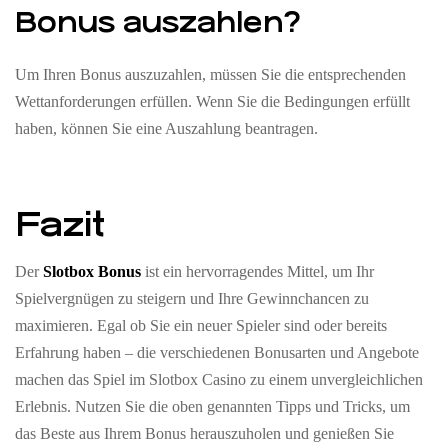
Bonus auszahlen?
Um Ihren Bonus auszuzahlen, müssen Sie die entsprechenden
Wettanforderungen erfüllen. Wenn Sie die Bedingungen erfüllt
haben, können Sie eine Auszahlung beantragen.
Fazit
Der
Slotbox Bonus
ist ein hervorragendes Mittel, um Ihr
Spielvergnügen zu steigern und Ihre Gewinnchancen zu
maximieren. Egal ob Sie ein neuer Spieler sind oder bereits
Erfahrung haben – die verschiedenen Bonusarten und Angebote
machen das Spiel im Slotbox Casino zu einem unvergleichlichen
Erlebnis. Nutzen Sie die oben genannten Tipps und Tricks, um
das Beste aus Ihrem Bonus herauszuholen und genießen Sie