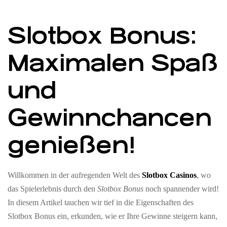
Slotbox Bonus:
Maximalen Spaß
und
Gewinnchancen
genießen!
Willkommen in der aufregenden Welt des
Slotbox Casinos
, wo
das Spielerlebnis durch den
Slotbox Bonus
noch spannender wird!
In diesem Artikel tauchen wir tief in die Eigenschaften des
Slotbox Bonus ein, erkunden, wie er Ihre Gewinne steigern kann,